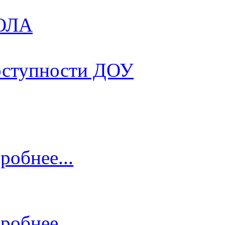
КОЛА
оступности ДОУ
робнее...
робнее...