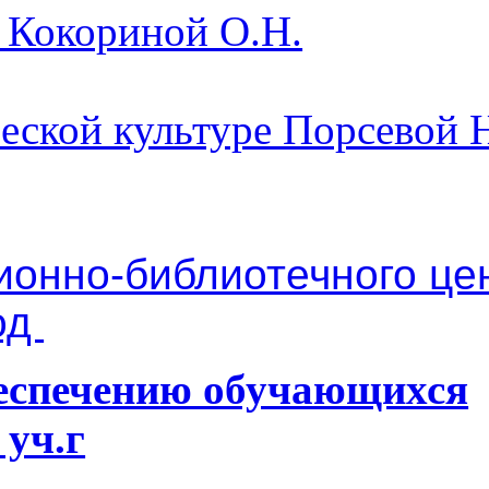
я Кокориной О.Н.
ческой культуре Порсевой 
онно-библиотечного це
од
еспечению обучающихся
 уч.г