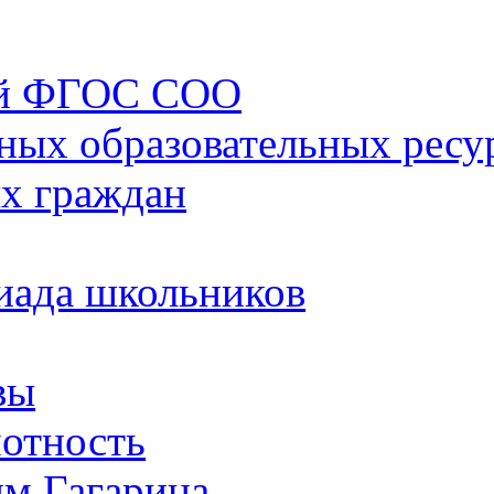
ий ФГОС СОО
ных образовательных ресу
х граждан
иада школьников
вы
отность
им.Гагарина