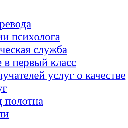
ревода
ии психолога
ческая служба
 в первый класс
учателей услуг о качестве
уг
д полотна
ли