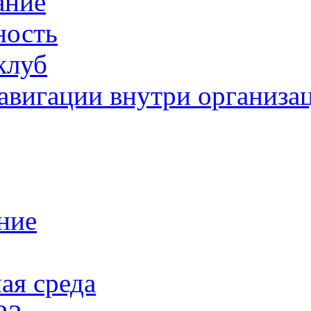
ание
ность
клуб
авигации внутри организа
ние
ая среда