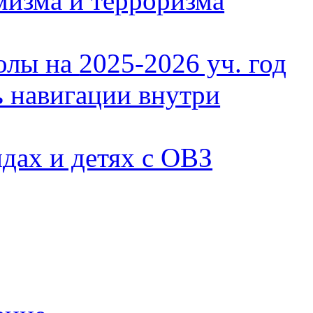
мизма и терроризма
олы на
2025-2026 уч. год
ь навигации внутри
идах и детях с ОВЗ