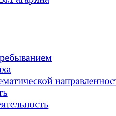
пребыванием
ыха
тематической направленнос
ть
еятельность