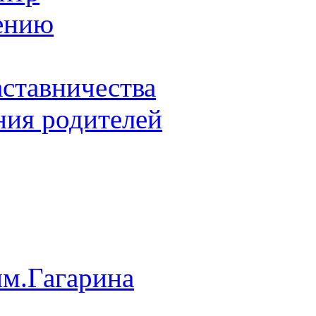
ению
ставничества
ия родителей
им.Гагарина