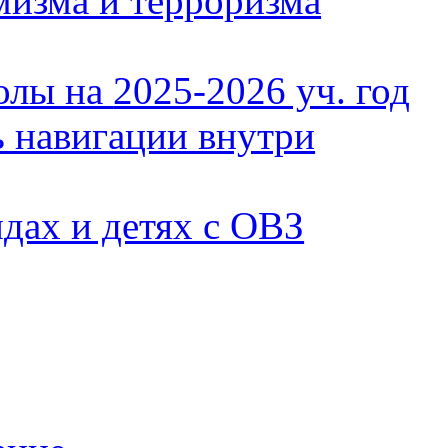
мизма и терроризма
олы на
2025-2026 уч. год
ь навигации внутри
идах и детях с ОВЗ