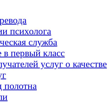
ревода
ии психолога
ческая служба
 в первый класс
учателей услуг о качестве
уг
д полотна
ли