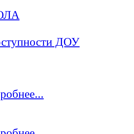
КОЛА
оступности ДОУ
робнее...
робнее...