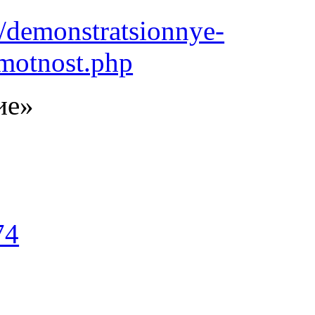
rt/demonstratsionnye-
amotnost.php
ие»
74