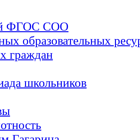
ий ФГОС СОО
ных образовательных ресу
х граждан
иада школьников
вы
отность
им.Гагарина