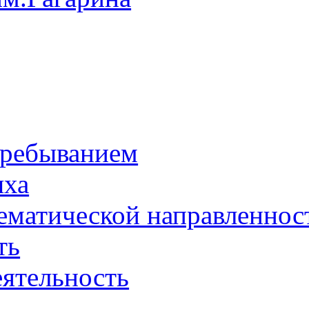
пребыванием
ыха
тематической направленнос
ть
еятельность