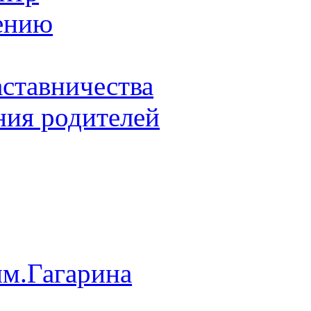
ению
ставничества
ия родителей
им.Гагарина