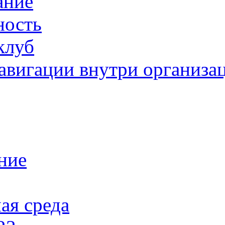
ание
ность
клуб
авигации внутри организа
ние
ая среда